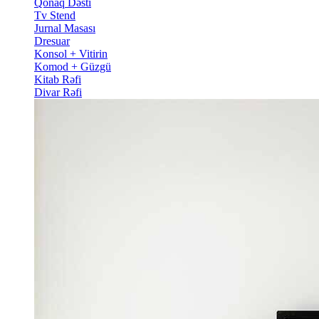
Qonaq Dəsti
Tv Stend
Jurnal Masası
Dresuar
Konsol + Vitirin
Komod + Güzgü
Kitab Rəfi
Divar Rəfi