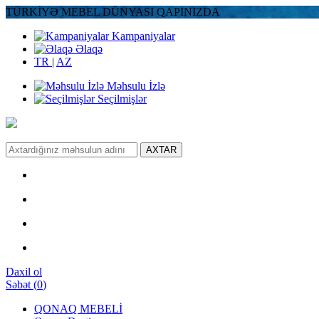
TÜRKİYƏ MEBEL DÜNYASI QAPINIZDA
Kampaniyalar
Əlaqə
TR
|
AZ
Məhsulu İzlə
Seçilmişlər
AXTAR
Daxil ol
Səbət
(
0
)
QONAQ MEBELİ