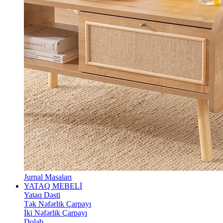
Jurnal Masaları
YATAQ MEBELİ
Yataq Dəsti
Tək Nəfərlik Çarpayı
İki Nəfərlik Çarpayı
Dolab