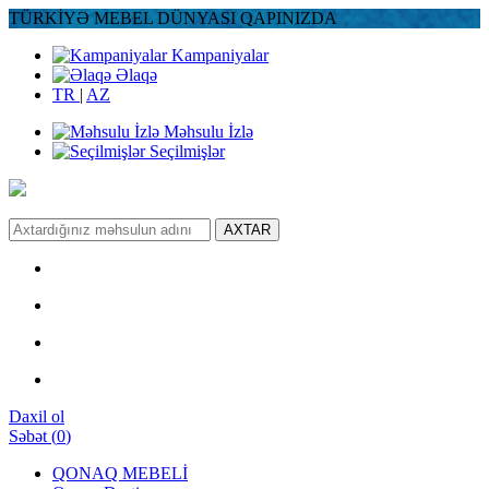
TÜRKİYƏ MEBEL DÜNYASI QAPINIZDA
Kampaniyalar
Əlaqə
TR
|
AZ
Məhsulu İzlə
Seçilmişlər
AXTAR
Daxil ol
Səbət
(
0
)
QONAQ MEBELİ