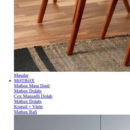
Masalar
MƏTBƏX
Mətbəx Masa Dəsti
Mətbəx Dolabı
Çox Məqsədli Dolab
Mətbəx Dolabı
Konsol + Vitrin
Mətbəx Rəfi