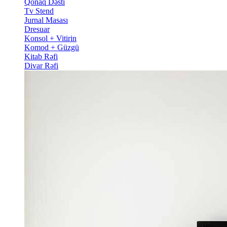
Qonaq Dəsti
Tv Stend
Jurnal Masası
Dresuar
Konsol + Vitirin
Komod + Güzgü
Kitab Rəfi
Divar Rəfi