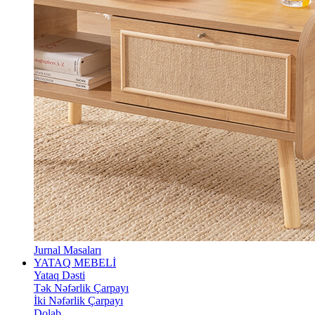
Jurnal Masaları
YATAQ MEBELİ
Yataq Dəsti
Tək Nəfərlik Çarpayı
İki Nəfərlik Çarpayı
Dolab