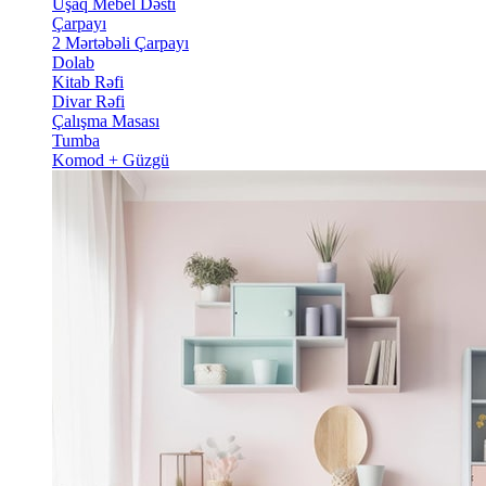
Uşaq Mebel Dəsti
Çarpayı
2 Mərtəbəli Çarpayı
Dolab
Kitab Rəfi
Divar Rəfi
Çalışma Masası
Tumba
Komod + Güzgü