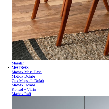
Masalar
MƏTBƏX
Mətbəx Masa Dəsti
Mətbəx Dolabı
Çox Məqsədli Dolab
Mətbəx Dolabı
Konsol + Vitrin
Mətbəx Rəfi