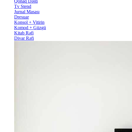
Qonaq Dəsti
Tv Stend
Jurnal Masası
Dresuar
Konsol + Vitirin
Komod + Güzgü
Kitab Rəfi
Divar Rəfi