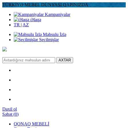
TÜRKİYƏ MEBEL DÜNYASI QAPINIZDA
Kampaniyalar
Əlaqə
TR
|
AZ
Məhsulu İzlə
Seçilmişlər
AXTAR
Daxil ol
Səbət
(
0
)
QONAQ MEBELİ