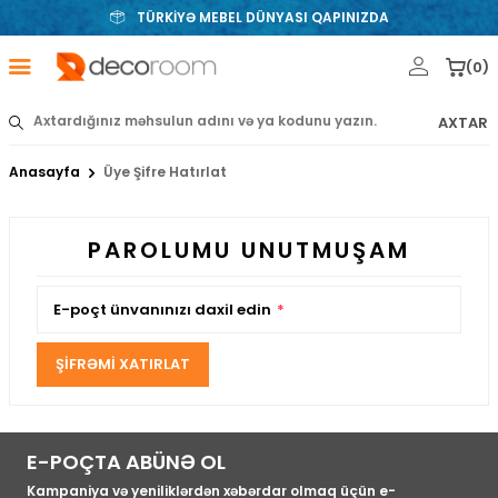
TÜRKİYƏ MEBEL DÜNYASI QAPINIZDA
(
0
)
AXTAR
Anasayfa
Üye Şifre Hatırlat
PAROLUMU UNUTMUŞAM
E-poçt ünvanınızı daxil edin
*
ŞIFRƏMI XATIRLAT
E-POÇTA ABÜNƏ OL
Kampaniya və yeniliklərdən xəbərdar olmaq üçün e-