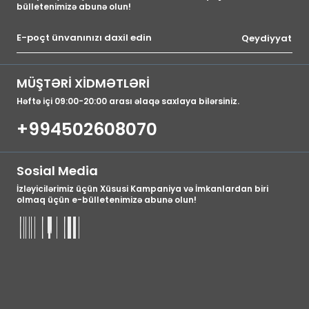
bülletenimizə abunə olun!
Qeydiyyat
MÜŞTƏRİ XİDMƏTLƏRİ
Həftə içi 09:00-20:00 arası əlaqə saxlaya bilərsiniz.
+994502608070
Sosial Media
İzləyicilərimiz üçün Xüsusi Kampaniya və İmkanlardan biri
olmaq üçün e-bülletenimizə abunə olun!