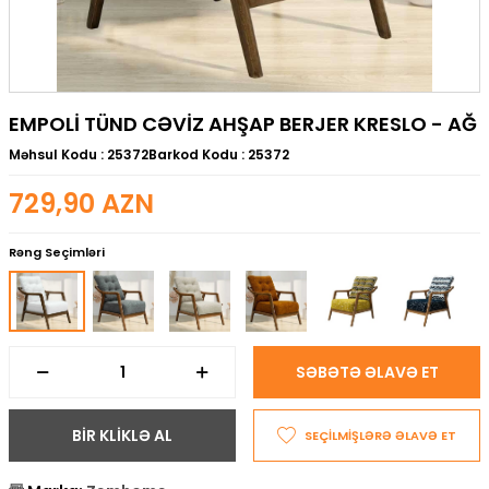
EMPOLI TÜND CƏVIZ AHŞAP BERJER KRESLO - AĞ
Məhsul Kodu :
25372
Barkod Kodu :
25372
729,90
AZN
Rəng Seçimləri
SƏBƏTƏ ƏLAVƏ ET
BİR KLİKLƏ AL
SEÇİLMİŞLƏRƏ ƏLAVƏ ET