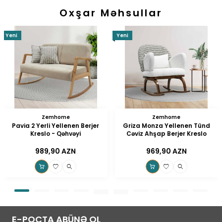
Oxşar Məhsullar
Yeni
Yeni
Zemhome
Zemhome
Pavia 2 Yerli Yellenen Berjer
Griza Monza Yellenen Tünd
Kreslo - Qəhvəyi
Cəviz Ahşap Berjer Kreslo
989,90
AZN
969,90
AZN
E-POÇTA ABÜNƏ OL