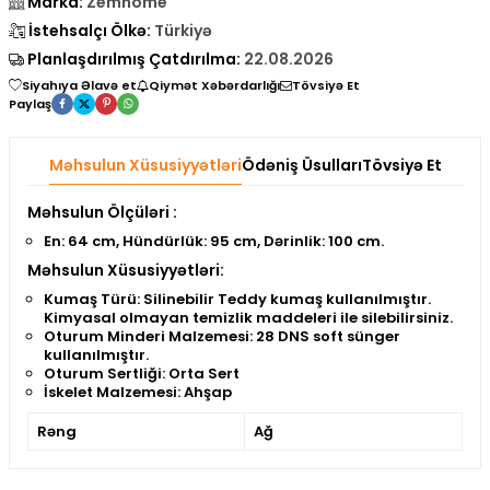
Marka:
Zemhome
İstehsalçı Ölkə:
Türkiyə
Planlaşdırılmış Çatdırılma:
22.08.2026
Siyahıya Əlavə et
Qiymət Xəbərdarlığı
Tövsiyə Et
Paylaş
Məhsulun Xüsusiyyətləri
Ödəniş Üsulları
Tövsiyə Et
Məhsulun Ölçüləri :
En: 64 cm, Hündürlük: 95 cm, Dərinlik: 100 cm.
Məhsulun Xüsusiyyətləri:
Kumaş Türü:
Silinebilir Teddy kumaş kullanılmıştır.
Kimyasal olmayan temizlik maddeleri ile silebilirsiniz.
Oturum Minderi Malzemesi:
28 DNS soft sünger
kullanılmıştır.
Oturum Sertliği:
Orta Sert
İskelet Malzemesi:
Ahşap
Rəng
Ağ