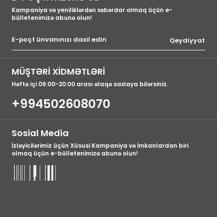
Kampaniya və yeniliklərdən xəbərdar olmaq üçün e-
bülletenimizə abunə olun!
Qeydiyyat
MÜŞTƏRİ XİDMƏTLƏRİ
Həftə içi 09:00-20:00 arası əlaqə saxlaya bilərsiniz.
+994502608070
Sosial Media
İzləyicilərimiz üçün Xüsusi Kampaniya və İmkanlardan biri
olmaq üçün e-bülletenimizə abunə olun!