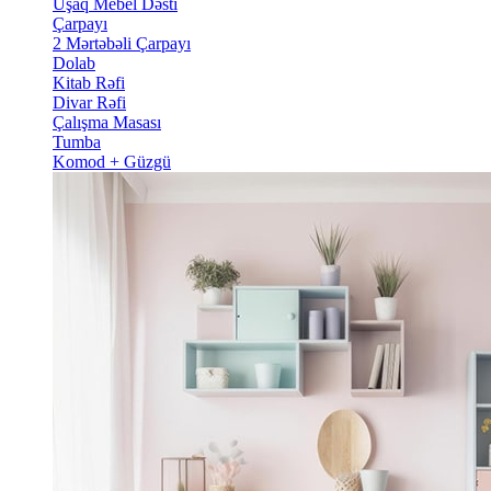
Uşaq Mebel Dəsti
Çarpayı
2 Mərtəbəli Çarpayı
Dolab
Kitab Rəfi
Divar Rəfi
Çalışma Masası
Tumba
Komod + Güzgü