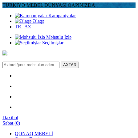
TÜRKİYƏ MEBEL DÜNYASI QAPINIZDA
Kampaniyalar
Əlaqə
TR
|
AZ
Məhsulu İzlə
Seçilmişlər
AXTAR
Daxil ol
Səbət
(
0
)
QONAQ MEBELİ