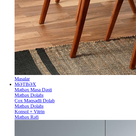
Masalar
MƏTBƏX
Mətbəx Masa Dəsti
Mətbəx Dolabı
Çox Məqsədli Dolab
Mətbəx Dolabı
Konsol + Vitrin
Mətbəx Rəfi