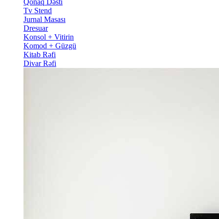
Qonaq Dəsti
Tv Stend
Jurnal Masası
Dresuar
Konsol + Vitirin
Komod + Güzgü
Kitab Rəfi
Divar Rəfi