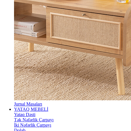
Jurnal Masaları
YATAQ MEBELİ
Yataq Dəsti
Tək Nəfərlik Çarpayı
İki Nəfərlik Çarpayı
Dolab