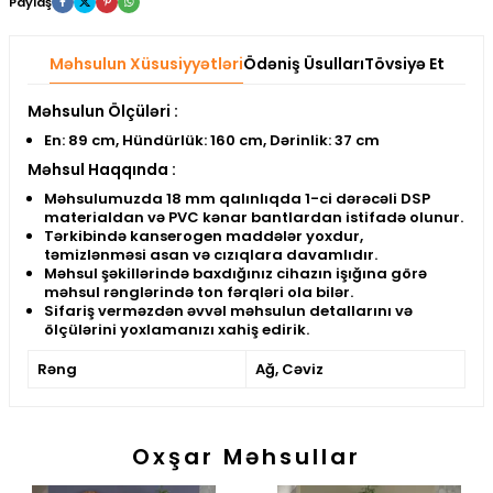
Paylaş
Məhsulun Xüsusiyyətləri
Ödəniş Üsulları
Tövsiyə Et
Məhsulun Ölçüləri :
En: 89 cm, Hündürlük: 160 cm, Dərinlik: 37 cm
Məhsul Haqqında :
Məhsulumuzda 18 mm qalınlıqda 1-ci dərəcəli DSP
materialdan və PVC kənar bantlardan istifadə olunur.
Tərkibində kanserogen maddələr yoxdur,
təmizlənməsi asan və cızıqlara davamlıdır.
Məhsul şəkillərində baxdığınız cihazın işığına görə
məhsul rənglərində ton fərqləri ola bilər.
Sifariş verməzdən əvvəl məhsulun detallarını və
ölçülərini yoxlamanızı xahiş edirik.
Rəng
Ağ, Cəviz
Oxşar Məhsullar