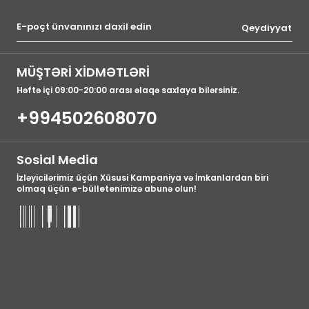
Qeydiyyat
MÜŞTƏRİ XİDMƏTLƏRİ
Həftə içi 09:00-20:00 arası əlaqə saxlaya bilərsiniz.
+994502608070
Sosial Media
İzləyicilərimiz üçün Xüsusi Kampaniya və İmkanlardan biri
olmaq üçün e-bülletenimizə abunə olun!