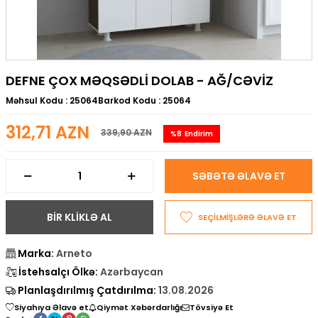
DEFNE ÇOX MƏQSƏDLI DOLAB - AĞ/CƏVIZ
Məhsul Kodu :
25064
Barkod Kodu :
25064
312,71
AZN
339,90
AZN
%
8
Endirim
SƏBƏTƏ ƏLAVƏ ET
BİR KLİKLƏ AL
SEÇİLMİŞLƏRƏ ƏLAVƏ ET
Marka:
Arneto
İstehsalçı Ölkə:
Azərbaycan
Planlaşdırılmış Çatdırılma:
13.08.2026
Siyahıya Əlavə et
Qiymət Xəbərdarlığı
Tövsiyə Et