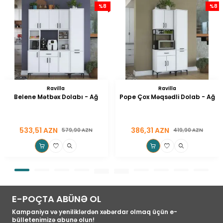
%
8
%
8
Ravilla
Ravilla
Belene Mətbəx Dolabı - Ağ
Pope Çox Məqsədli Dolab - Ağ
533,51
AZN
386,31
AZN
579,90
AZN
419,90
AZN
E-POÇTA ABÜNƏ OL
Kampaniya və yeniliklərdən xəbərdar olmaq üçün e-
bülletenimizə abunə olun!