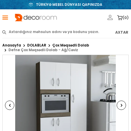
TÜRKİYƏ MEBEL DÜNYASI QAPINIZDA
(
0
)
AXTAR
Anasayfa
DOLABLAR
Çox Məqsədli Dolab
Defne Çox Məqsədli Dolab - Ağ/Cəviz