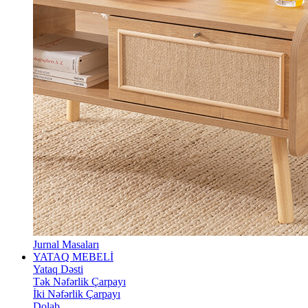
Jurnal Masaları
YATAQ MEBELİ
Yataq Dəsti
Tək Nəfərlik Çarpayı
İki Nəfərlik Çarpayı
Dolab