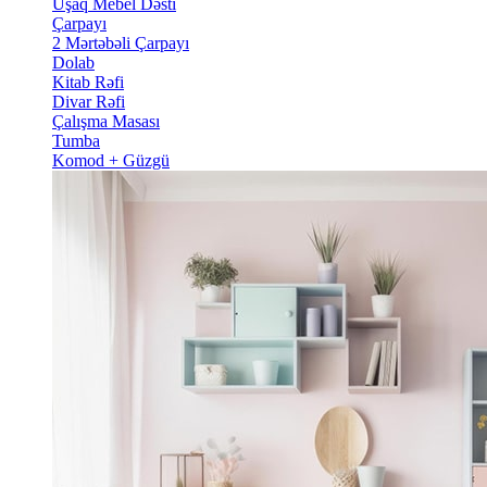
Uşaq Mebel Dəsti
Çarpayı
2 Mərtəbəli Çarpayı
Dolab
Kitab Rəfi
Divar Rəfi
Çalışma Masası
Tumba
Komod + Güzgü