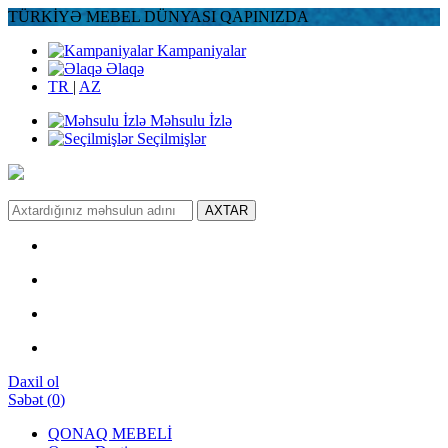
TÜRKİYƏ MEBEL DÜNYASI QAPINIZDA
Kampaniyalar
Əlaqə
TR
|
AZ
Məhsulu İzlə
Seçilmişlər
AXTAR
Daxil ol
Səbət
(
0
)
QONAQ MEBELİ