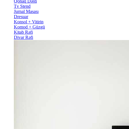
Qonaq Dəsti
Tv Stend
Jurnal Masası
Dresuar
Konsol + Vitirin
Komod + Güzgü
Kitab Rəfi
Divar Rəfi