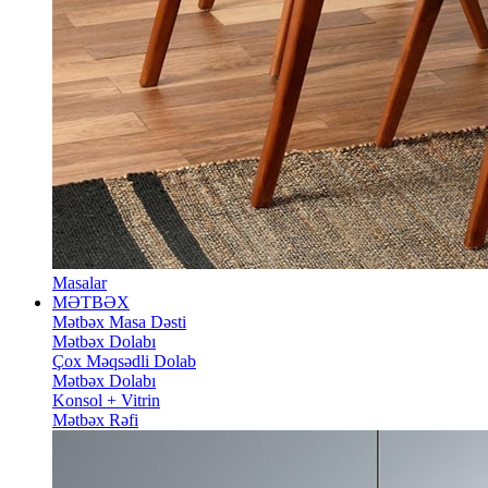
Masalar
MƏTBƏX
Mətbəx Masa Dəsti
Mətbəx Dolabı
Çox Məqsədli Dolab
Mətbəx Dolabı
Konsol + Vitrin
Mətbəx Rəfi